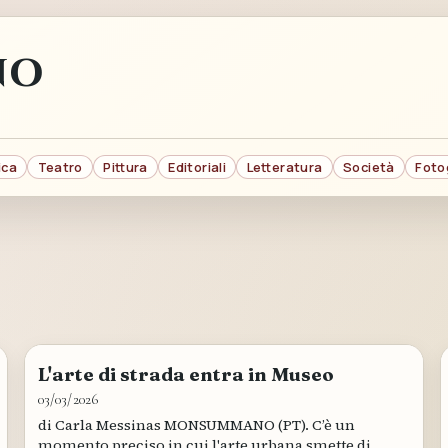
NO
ica
Teatro
Pittura
Editoriali
Letteratura
Società
Foto
L'arte di strada entra in Museo
03/03/2026
di Carla Messinas MONSUMMANO (PT). ​C’è un
momento preciso in cui l'arte urbana smette di