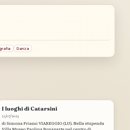
grafia
Danza
I luoghi di Catarsini
25/07/2025
di Simona Priami VIAREGGIO (LU). Nella stupenda
Villa Museo Paolina Bonaparte nel centro di