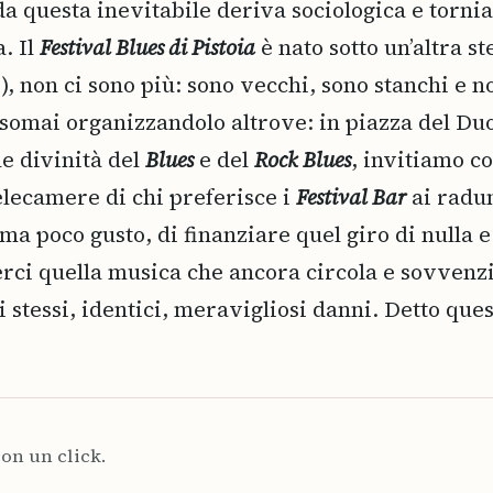
 questa inevitabile deriva sociologica e tornia
. Il
Festival Blues di Pistoia
è nato sotto un’altra st
e), non ci sono più: sono vecchi, sono stanchi e n
asomai organizzandolo altrove: in piazza del D
le divinità del
Blues
e del
Rock Blues
, invitiamo co
elecamere di chi preferisce i
Festival Bar
ai radu
à, ma poco gusto, di finanziare quel giro di null
rci quella musica che ancora circola e sovvenz
i stessi, identici, meravigliosi danni. Detto que
on un click.