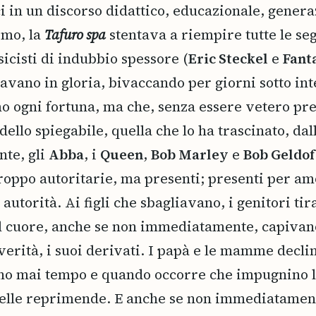
i in un discorso didattico, educazionale, genera
omo, la
Tafuro spa
stentava a riempire tutte le seg
cisti di indubbio spessore (
Eric Steckel
e
Fant
ano in gloria, bivaccando per giorni sotto inte
o ogni fortuna, ma che, senza essere vetero pr
dello spiegabile, quella che lo ha trascinato, dal
nte, gli
Abba
, i
Queen
,
Bob Marley
e
Bob Geldof
troppo autoritarie, ma presenti; presenti per am
orità. Ai figli che sbagliavano, i genitori tirava
nel cuore, anche se non immediatamente, capivano
verità, i suoi derivati. I papà e le mamme declina
o mai tempo e quando occorre che impugnino lo 
lle reprimende. E anche se non immediatamente,